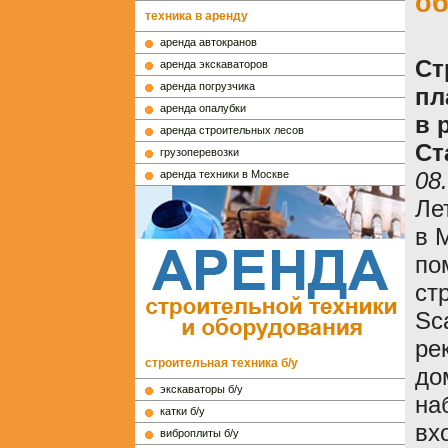
об
техника в аренду
аренда автокранов
Ст
аренда экскаваторов
аренда погрузчика
пл
аренда опалубки
в 
аренда строительных лесов
Ст
грузоперевозки
08
аренда техники в Москве
Ле
в 
по
ст
Sc
ре
строительная техника б/у
до
экскаваторы б/у
на
катки б/у
вх
виброплиты б/у