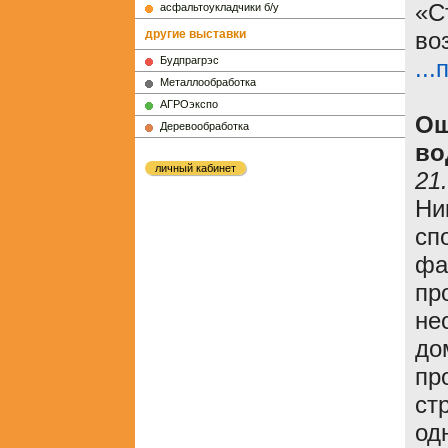
«С
асфальтоукладчики б/у
другие выставки
во
Будпрагрэс
..
Металлообработка
АГРОэкспо
Ош
Деревообработка
во
личный кабинет
21
Ни
сп
фа
пр
не
до
пр
ст
од