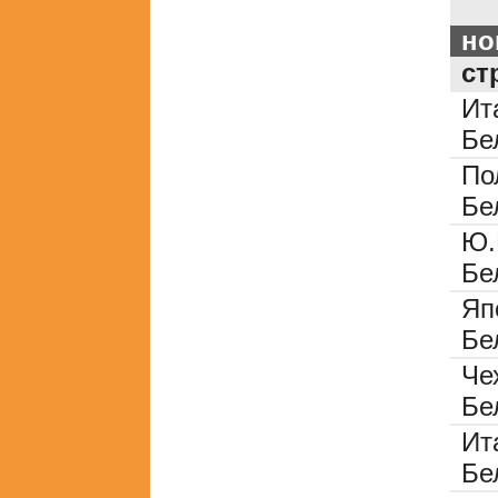
но
ст
Ит
Бе
По
Бе
Ю.
Бе
Яп
Бе
Че
Бе
Ит
Бе