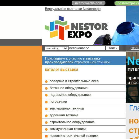
nestor
media
.com
nestor
expo
.c
Виртуальные выставки Nestorexpo
глав
Приглашаем к участию в выставке
производителей
строительной техники
каталог выставки
опалубка и строительные леса
бетонное оборудование
подъемное оборудование
погрузчики
Гл
землеройная техника
дорожная техника
но
строительное оборудование
ст
коммунальная техника
новости строительной техники