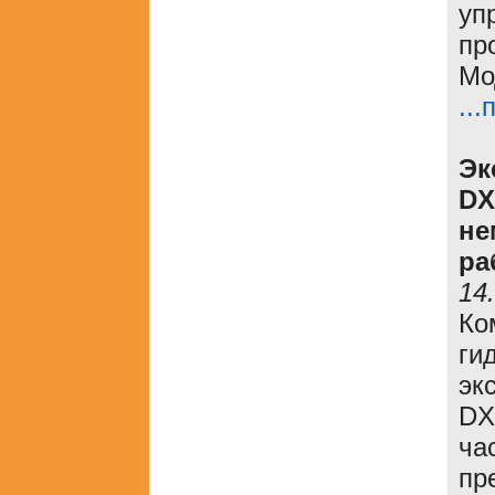
уп
пр
Мо
..
Эк
DX
не
ра
14
Ко
ги
эк
DX
ча
пр