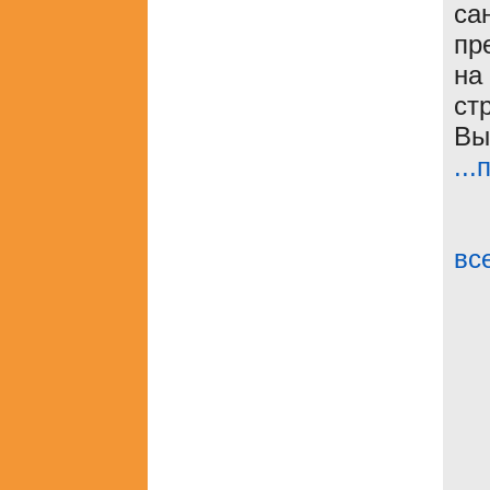
са
пр
на
ст
Вы
..
вс