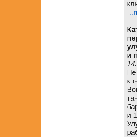
кл
..
Ка
пе
ул
и 
14
Не
ко
Bo
та
ба
и 
Ул
ра