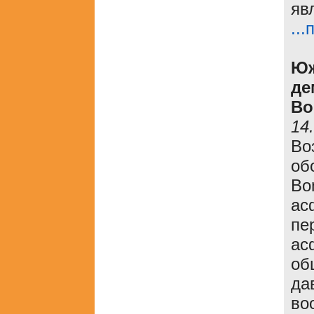
яв
..
Юж
де
Bo
14
Во
об
Bo
ас
пе
ас
об
да
во